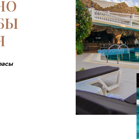
НО
БЫ
Я
расы