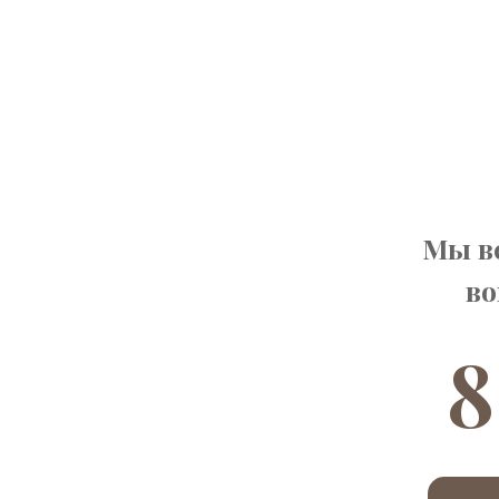
Мы вс
во
8