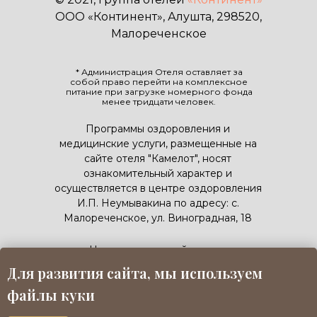
ООО «Континент», Алушта, 298520,
Малореченское
* Администрация Отеля оставляет за
собой право перейти на комплексное
питание при загрузке номерного фонда
менее тридцати человек.
Программы оздоровления и
медицинские услуги, размещенные на
сайте отеля "Камелот", носят
ознакомительный характер и
осуществляется в центре оздоровления
И.П. Неумывакина по адресу: с.
Малореченское, ул. Виноградная, 18
Номер реестровой записи:
С912024020981
Для развития сайта, мы используем
ПОДРОБНЕЕ
файлы куки
ПОЛИТИКА ОБРАБОТКИ