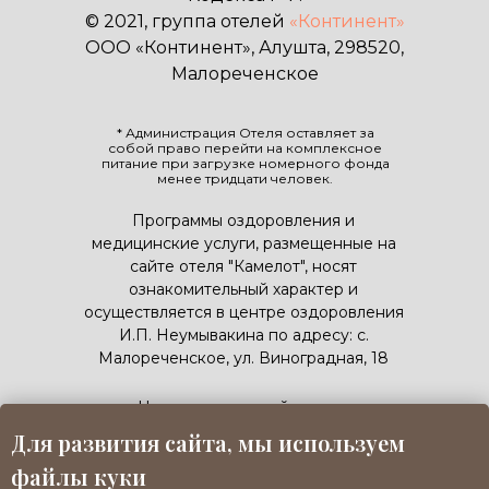
© 2021, группа отелей
«Континент»
ООО «Континент», Алушта, 298520,
Малореченское
* Администрация Отеля оставляет за
собой право перейти на комплексное
питание при загрузке номерного фонда
менее тридцати человек.
Программы оздоровления и
медицинские услуги, размещенные на
сайте отеля "Камелот", носят
ознакомительный характер и
осуществляется в центре оздоровления
И.П. Неумывакина по адресу: с.
Малореченское, ул. Виноградная, 18
Номер реестровой записи:
С912024020981
Для развития сайта, мы используем
ПОДРОБНЕЕ
файлы куки