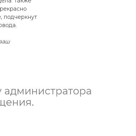
дела. Также
прекрасно
, подчеркнут
овода.
 ваш
у администратора
щения.