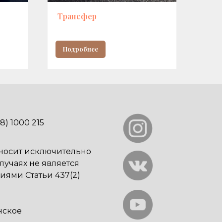
Трансфер
Мас
Подробнее
По
78) 1000 215
 носит исключительно
учаях не является
ями Статьи 437(2)
нское