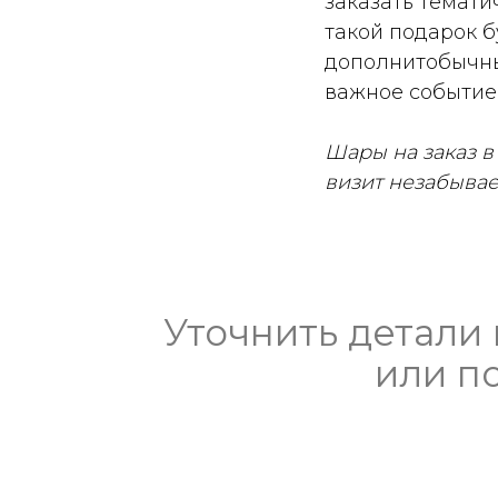
заказать темати
такой подарок 
дополнитобычны
важное событие 
Шары на заказ в
визит незабыва
Уточнить детали
или п